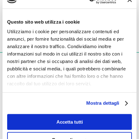
Le apnee notturne possono portare a gravi conseguenze, non
Questo sito web utilizza i cookie
sottovalutarle!
Nell'illustrazione a lato trovate elencati i sintomi e le patologie derivanti
Utilizziamo i cookie per personalizzare contenuti ed
dalle apnee notturne.
annunci, per fornire funzionalità dei social media e per
approfondisci
analizzare il nostro traffico. Condividiamo inoltre
informazioni sul modo in cui utilizzi il nostro sito con i
nostri partner che si occupano di analisi dei dati web,
pubblicità e social media, i quali potrebbero combinarle
con altre informazioni che hai fornito loro o che hanno
raccolto dal tuo utilizzo dei loro servizi.
Mostra dettagli
Accetta tutti
Se durante la notte russi rumorosamente oppure ti risvegli con
sensazioni di soffocamento...