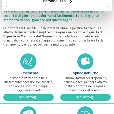
Personalizza
Se al mattino ti senti stanco, non ben riposato e durante il giorno
hai difficoltà a concentrarti...
Se ti hanno riferito che mentre dormi hai delle pause in cui non
respiri e di giorno ti addormenti facilmente, forse è giunto il
momento di non ignorare più questi segnali !
La dottoressa Liliana Muffolini potrà valutare la possibilità che tu sia
affetto da Russamento semplice o da Apnea nel Sonno e in qualità di
Esperto in Medicina del Sonno
potrà guidarti a completare l'iter
diagnostico con i necessari approfondimenti specifici per la scelta del
trattamento più idoneo per ogni singolo paziente.
Russamento
Apnee notturne
Esistono diversi tipologie di
Sintomi, fattori predisponenti,
russamento: occasionale, cronico,
cause e rischi per chi è affetto
con apnee notturne. Scopri
dalla Sindrome delle Apnee
diagnosi e rimedi.
Ostruttive del Sonno.
vedi dettagli
vedi dettagli