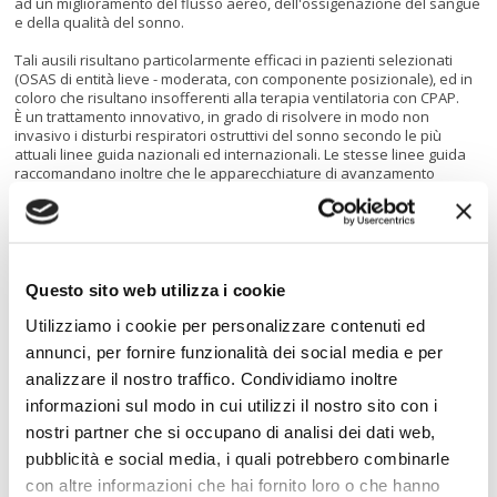
ad un miglioramento del flusso aereo, dell'ossigenazione del sangue
e della qualità del sonno.
Tali ausili risultano particolarmente efficaci in pazienti selezionati
(OSAS di entità lieve - moderata, con componente posizionale), ed in
coloro che risultano insofferenti alla terapia ventilatoria con CPAP.
È un trattamento innovativo, in grado di risolvere in modo non
invasivo i disturbi respiratori ostruttivi del sonno secondo le più
attuali linee guida nazionali ed internazionali. Le stesse linee guida
raccomandano inoltre che le apparecchiature di avanzamento
mandibolare (MAD) devono essere prescritte, progettate e gestite da
un
odontoiatra esperto in disturbi respiratori del sonno
.
Pertanto, non tutti i dentisti hanno la formazione o l'esperienza
necessaria per fornire assistenza competente non solo alla
consegna del MAD ma nel follow-up successivo essendo importante
eseguire regolarmente controlli periodici sia della situazione della
Questo sito web utilizza i cookie
bocca sia dell'efficacia nel tempo della terapia dell'OSAS.
Utilizziamo i cookie per personalizzare contenuti ed
Il trattamento con gli avanzatori mandibolari MAD è molto ben
annunci, per fornire funzionalità dei social media e per
accettato dai pazienti: non è invasivo, se sussistono le indicazioni e
analizzare il nostro traffico. Condividiamo inoltre
le condizioni orali corrette può essere pronto rapidamente,
rappresenta una valida alternativa alla CPAP nei pazienti intolleranti,
informazioni sul modo in cui utilizzi il nostro sito con i
ha un minimo ingombro e può essere così trasportato ovunque
nostri partner che si occupano di analisi dei dati web,
facilmente e i risultati positivi della terapia sono apprezzabili dal
paziente nel giro di poco tempo.
pubblicità e social media, i quali potrebbero combinarle
con altre informazioni che hai fornito loro o che hanno